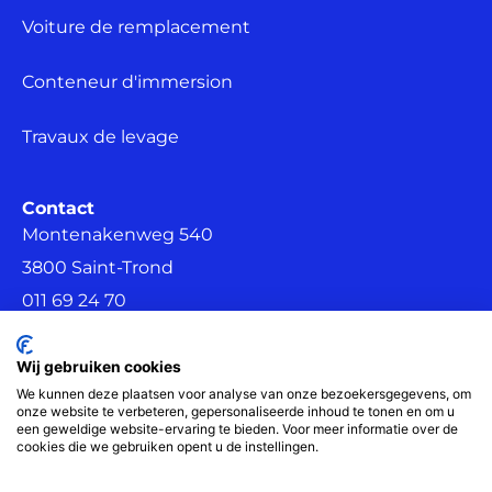
Voiture de remplacement
Conteneur d'immersion
Travaux de levage
Contact
Montenakenweg 540
3800 Saint-Trond
011 69 24 70
info@m-assistance.be
Suivez-nous sur Facebook
Wij gebruiken cookies
We kunnen deze plaatsen voor analyse van onze bezoekersgegevens, om
onze website te verbeteren, gepersonaliseerde inhoud te tonen en om u
een geweldige website-ervaring te bieden. Voor meer informatie over de
cookies die we gebruiken opent u de instellingen.
Conditions générales d'utilisation
Vie privée